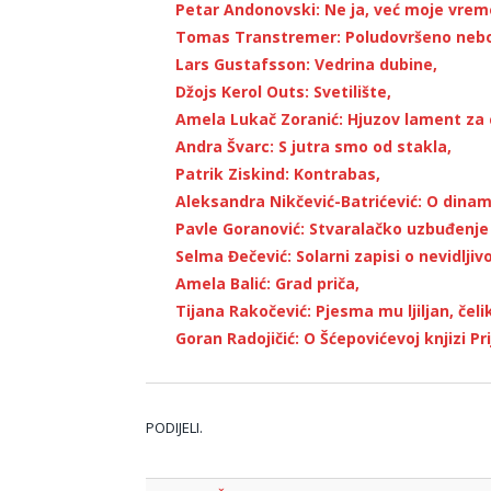
Petar Andonovski: Ne ja, već moje vrem
Tomas Transtremer: Poludovršeno neb
Lars Gustafsson: Vedrina dubine,
Džojs Kerol Outs: Svetilište,
Amela Lukač Zoranić: Hjuzov lament za
Andra Švarc: S jutra smo od stakla,
Patrik Ziskind: Kontrabas,
Aleksandra Nikčević-Batrićević: O dinam
Pavle Goranović: Stvaralačko uzbuđenje i
Selma Đečević: Solarni zapisi o nevidljiv
Amela Balić: Grad priča,
Tijana Rakočević: Pjesma mu ljiljan, čelik 
Goran Radojičić: O Šćepovićevoj knjizi Pr
PODIJELI.