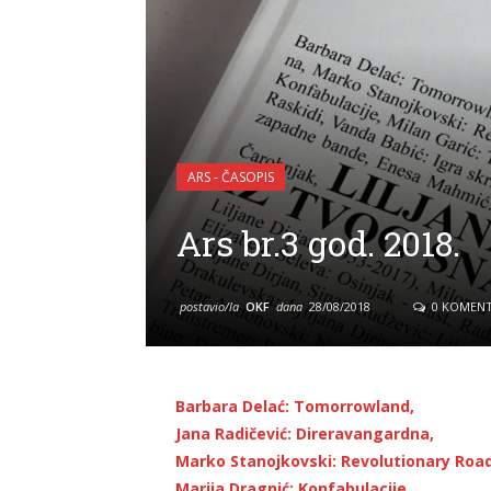
ARS - ČASOPIS
Ars br.3 god. 2018.
postavio/la
OKF
dana
28/08/2018
0 KOMENT
Barbara Delać: Tomorrowland,
Jana Radičević: Direravangardna,
Marko Stanojkovski: Revolutionary Road
Marija Dragnić: Konfabulacije,