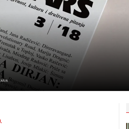
AR/A
,