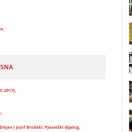
e,
 SNA
3-2017),
,
rjan i Josif Brodski: Pjesnički dijalog,