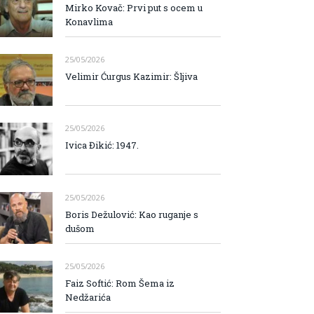
Mirko Kovač: Prvi put s ocem u
Konavlima
25/05/2026
Velimir Ćurgus Kazimir: Šljiva
25/05/2026
Ivica Đikić: 1947.
25/05/2026
Boris Dežulović: Kao ruganje s
dušom
25/05/2026
Faiz Softić: Rom Šema iz
Nedžarića