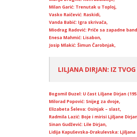
Milan Garić: Trenutak u Toploj,
Vasko Raičević: Raskidi,
Vanda Babić: Igra skrivača,
Miodrag Radović: Priče sa zapadne band
Enesa Mahmić: Lisabon,
Josip Mlakić: Šimun Čarobnjak,
LILJANA DIRJAN: IZ TVOG
Bogomil Đuzel: U čast Liljane Dirjan (195
Milorad Popović: Snijeg za dvoje,
Elizabeta Šeleva: Osinjak – slast,
Radmila Lazić: Boje i mirisi Ljiljane Dirjan
Sinan Gudžević: Lile Dirjan,
Lidija Kapuševska-Drakulevska: Ljiljana Di