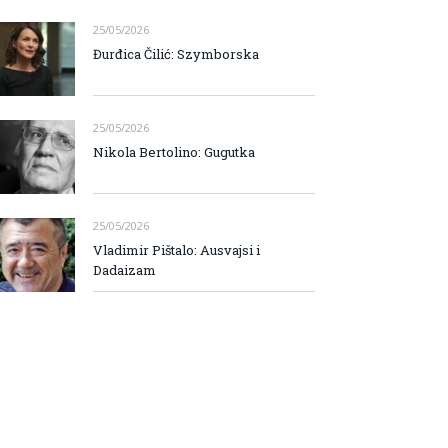
25/05/2026
Đurđica Čilić: Szymborska
25/05/2026
Nikola Bertolino: Gugutka
25/05/2026
Vladimir Pištalo: Ausvajsi i
Dadaizam