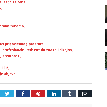
e, seća se tebe
o,
 crnim ženama,
ici pripovjednog prostora,
 profesionalni red: Put do znaka i dizajna,
oj stvarnosti,
i luč,
ije objave
Twitter
Facebook
Pinterest
LinkedIn
Tumblr
Email