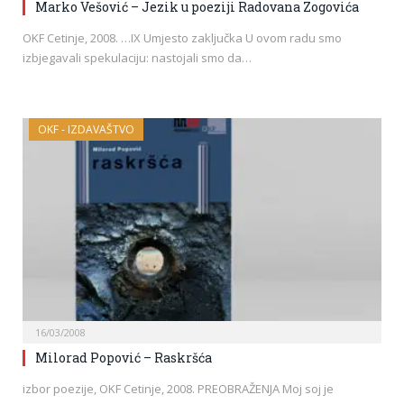
Marko Vešović – Jezik u poeziji Radovana Zogovića
OKF Cetinje, 2008. …IX Umjesto zaključka U ovom radu smo
izbjegavali spekulaciju: nastojali smo da…
OKF - IZDAVAŠTVO
16/03/2008
Milorad Popović – Raskršća
izbor poezije, OKF Cetinje, 2008. PREOBRAŽENJA Moj soj je