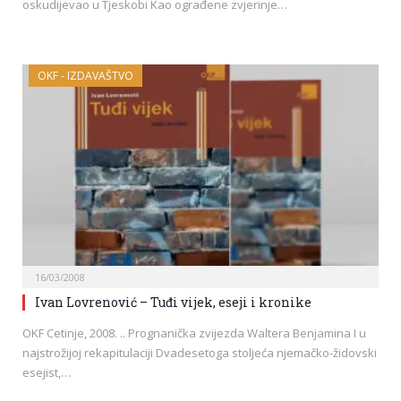
oskudijevao u Tjeskobi Kao ograđene zvjerinje…
OKF - IZDAVAŠTVO
16/03/2008
Ivan Lovrenović – Tuđi vijek, eseji i kronike
OKF Cetinje, 2008. .. Prognanička zvijezda Waltera Benjamina I u
najstrožijoj rekapitulaciji Dvadesetoga stoljeća njemačko-židovski
esejist,…