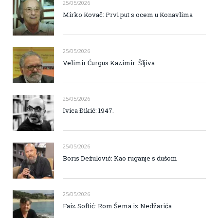
25/05/2026
Mirko Kovač: Prvi put s ocem u Konavlima
25/05/2026
Velimir Ćurgus Kazimir: Šljiva
25/05/2026
Ivica Đikić: 1947.
25/05/2026
Boris Dežulović: Kao ruganje s dušom
25/05/2026
Faiz Softić: Rom Šema iz Nedžarića