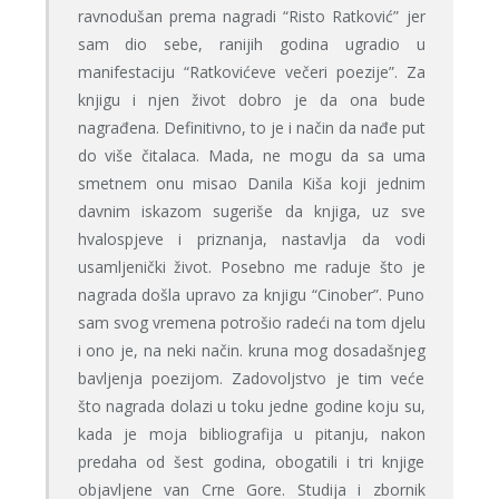
ravnodušan prema nagradi “Risto Ratković” jer
sam dio sebe, ranijih godina ugradio u
manifestaciju “Ratkovićeve večeri poezije”. Za
knjigu i njen život dobro je da ona bude
nagrađena. Definitivno, to je i način da nađe put
do više čitalaca. Mada, ne mogu da sa uma
smetnem onu misao Danila Kiša koji jednim
davnim iskazom sugeriše da knjiga, uz sve
hvalospjeve i priznanja, nastavlja da vodi
usamljenički život. Posebno me raduje što je
nagrada došla upravo za knjigu “Cinober”. Puno
sam svog vremena potrošio radeći na tom djelu
i ono je, na neki način. kruna mog dosadašnjeg
bavljenja poezijom. Zadovoljstvo je tim veće
što nagrada dolazi u toku jedne godine koju su,
kada je moja bibliografija u pitanju, nakon
predaha od šest godina, obogatili i tri knjige
objavljene van Crne Gore. Studija i zbornik