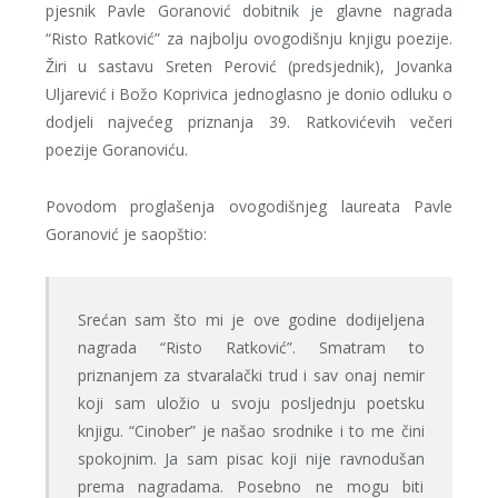
pjesnik Pavle Goranović dobitnik je glavne nagrada
“Risto Ratković” za najbolju ovogodišnju knjigu poezije.
Žiri u sastavu Sreten Perović (predsjednik), Jovanka
Uljarević i Božo Koprivica jednoglasno je donio odluku o
dodjeli najvećeg priznanja 39. Ratkovićevih večeri
poezije Goranoviću.
Povodom proglašenja ovogodišnjeg laureata Pavle
Goranović je saopštio:
Srećan sam što mi je ove godine dodijeljena
nagrada “Risto Ratković”. Smatram to
priznanjem za stvaralački trud i sav onaj nemir
koji sam uložio u svoju posljednju poetsku
knjigu. “Cinober” je našao srodnike i to me čini
spokojnim. Ja sam pisac koji nije ravnodušan
prema nagradama. Posebno ne mogu biti