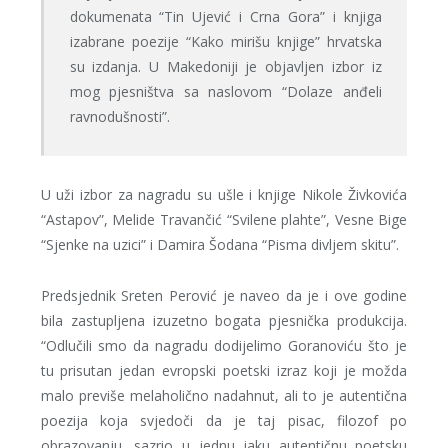
dokumenata “Tin Ujević i Crna Gora” i knjiga
izabrane poezije “Kako mirišu knjige” hrvatska
su izdanja. U Makedoniji je objavljen izbor iz
mog pjesništva sa naslovom “Dolaze anđeli
ravnodušnosti”.
U uži izbor za nagradu su ušle i knjige Nikole Živkovića
“Astapov”, Melide Travančić “Svilene plahte”, Vesne Bige
“Sjenke na uzici” i Damira Šodana “Pisma divljem skitu”.
Predsjednik Sreten Perović je naveo da je i ove godine
bila zastupljena izuzetno bogata pjesnička produkcija.
“Odlučili smo da nagradu dodijelimo Goranoviću što je
tu prisutan jedan evropski poetski izraz koji je možda
malo previše melaholično nadahnut, ali to je autentična
poezija koja svjedoči da je taj pisac, filozof po
obrazovanju, sazrio u jednu jaku autentičnu poetsku