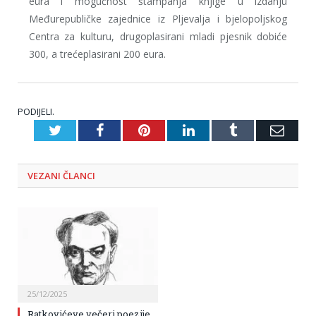
eura i mogućnost štampanja knjige u izdanju
Međurepubličke zajednice iz Pljevalja i bjelopoljskog
Centra za kulturu, drugoplasirani mladi pjesnik dobiće
300, a trećeplasirani 200 eura.
PODIJELI.
Twitter
Facebook
Pinterest
LinkedIn
Tumblr
Emai
VEZANI
ČLANCI
25/12/2025
Ratkovićeve večeri poezije