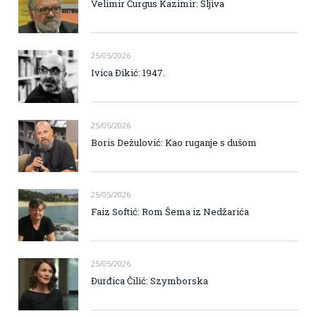
Velimir Ćurgus Kazimir: Šljiva
25/05/2026
Ivica Đikić: 1947.
25/05/2026
Boris Dežulović: Kao ruganje s dušom
25/05/2026
Faiz Softić: Rom Šema iz Nedžarića
25/05/2026
Đurđica Čilić: Szymborska