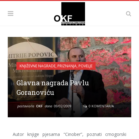
KNJIŽEVNE NAGRADE, PRIZNANJA, POVELJE
Glavna nagrada Pavlu
Goranoviću
postavio/la
OKF
dana
09/02/2009
0 KOMENTAR/A
Autor knjige pjesama “Cinober”, poznati crnogorski