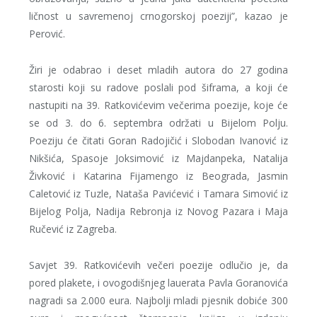
ličnost u savremenoj crnogorskoj poeziji”, kazao je
Perović.
Žiri je odabrao i deset mladih autora do 27 godina
starosti koji su radove poslali pod šiframa, a koji će
nastupiti na 39. Ratkovićevim večerima poezije, koje će
se od 3. do 6. septembra održati u Bijelom Polju.
Poeziju će čitati Goran Radojičić i Slobodan Ivanović iz
Nikšića, Spasoje Joksimović iz Majdanpeka, Natalija
Živković i Katarina Fijamengo iz Beograda, Jasmin
Caletović iz Tuzle, Nataša Pavićević i Tamara Simović iz
Bijelog Polja, Nadija Rebronja iz Novog Pazara i Maja
Ručević iz Zagreba.
Savjet 39. Ratkovićevih večeri poezije odlučio je, da
pored plakete, i ovogodišnjeg lauerata Pavla Goranovića
nagradi sa 2.000 eura. Najbolji mladi pjesnik dobiće 300