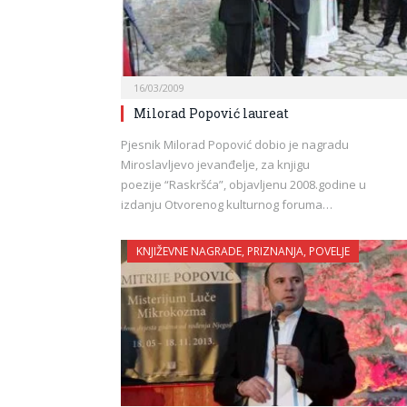
16/03/2009
Milorad Popović laureat
Pjesnik Milorad Popović dobio je nagradu
Miroslavljevo jevanđelje, za knjigu
poezije “Raskršća”, objavljenu 2008.godine u
izdanju Otvorenog kulturnog foruma…
KNJIŽEVNE NAGRADE, PRIZNANJA, POVELJE