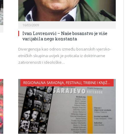
16/03/2009
Ivan Lovrenović – Naše bosanstvo je više
varijabila nego konstanta
Divergencija kao odnos između bosanskih vjersko-
etničkih skupina uvijek je poticala iz doktrinarne
zatvorenosti i ideološke…
REGIONALNA SARADNJA, FESTIVALI, TRIBINE I KNJIŽEVNE VEČERI