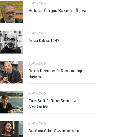
25/05/2026
Velimir Ćurgus Kazimir: Šljiva
25/05/2026
Ivica Đikić: 1947.
25/05/2026
Boris Dežulović: Kao ruganje s
dušom
25/05/2026
Faiz Softić: Rom Šema iz
Nedžarića
25/05/2026
Đurđica Čilić: Szymborska