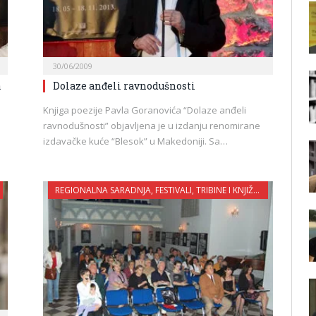
30/06/2009
a
Dolaze anđeli ravnodušnosti
Knjiga poezije Pavla Goranovića “Dolaze anđeli
ravnodušnosti” objavljena je u izdanju renomirane
izdavačke kuće “Blesok” u Makedoniji. Sa…
REGIONALNA SARADNJA, FESTIVALI, TRIBINE I KNJIŽEVNE VEČERI