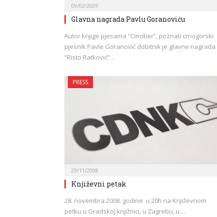
09/02/2009
Glavna nagrada Pavlu Goranoviću
Autor knjige pjesama “Cinober”, poznati crnogorski
pjesnik Pavle Goranović dobitnik je glavne nagrada
“Risto Ratković”…
PRESS
29/11/2008
Književni petak
28. novembra 2008. godine u 20h na Književnom
petku u Gradskoj knjižnici, u Zagrebu, u…