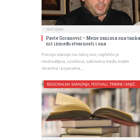
18/07/2009
Pavle Goranović – Mene zanima ona tank
nit između stvarnosti i sna
Poezija stanuje na nekoj ivici, najčešće je
neuhvatljiva, uzvišena, sakrivena među malim
stvarima i pojavama,…
REGIONALNA SARADNJA, FESTIVALI, TRIBINE I KNJIŽEVNE VEČERI