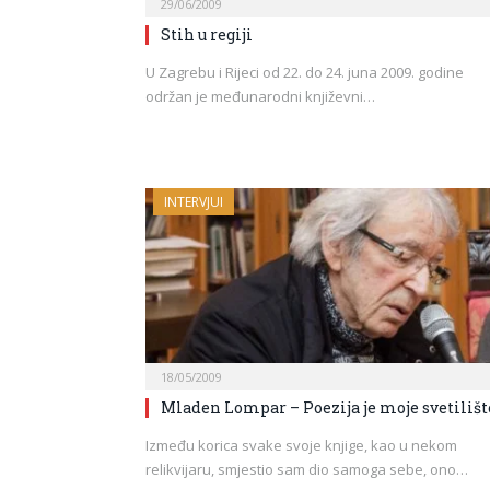
29/06/2009
Stih u regiji
U Zagrebu i Rijeci od 22. do 24. juna 2009. godine
održan je međunarodni književni…
INTERVJUI
18/05/2009
Mladen Lompar – Poezija je moje svetilišt
Između korica svake svoje knjige, kao u nekom
relikvijaru, smjestio sam dio samoga sebe, ono…