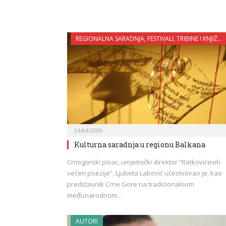
REGIONALNA SARADNJA, FESTIVALI, TRIBINE I KNJIŽEVNE VEČERI
24/04/2009
Kulturna saradnja u regionu Balkana
Crnogorski pisac, umjetnički direktor “Ratkovićevih
večeri poezije”, Ljubeta Labović učestvovao je, kao
predstavnik Crne Gore na tradicionalnom
međunarodnom…
AUTORI