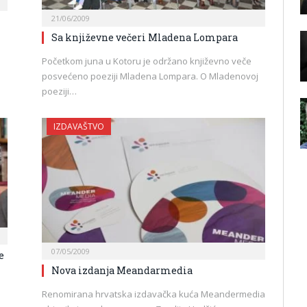
21/06/2009
Sa književne večeri Mladena Lompara
Početkom juna u Kotoru je održano književno veče
posvećeno poeziji Mladena Lompara. O Mladenovoj
poeziji…
IZDAVAŠTVO
07/05/2009
e
Nova izdanja Meandarmedia
Renomirana hrvatska izdavačka kuća Meandermedia