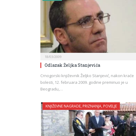
18/03/2009
Odlazak Željka Stanjevića
Crnogorski književnik Željko Stanjević, nakon kraće
bolesti, 12. februara 2009. godine preminuo je u
Beogradu,…
KNJIŽEVNE NAGRADE, PRIZNANJA, POVELJE