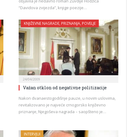
objavila je nedavno roman Zuvdije Hodžića
“Davidova zvijezda”, knjige poezije…
KNJIŽEVNE NAGRADE, PRIZNANJA, POVELJE
24/04/2009
Važan otklon od negativne politizacije
Nakon dvanaestogodišnje pauze, u novim uslovima,
revitalizovano je najveće crnogorsko književno
priznanje, Njegoševa nagrada – saopšteno je…
INTERVJUI