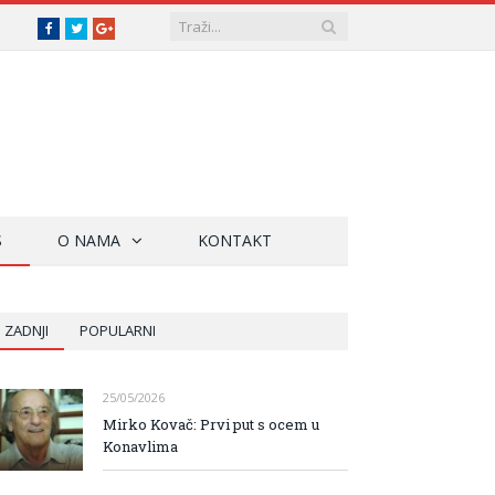
Facebook
Twitter
Google+
S
O NAMA
KONTAKT
ZADNJI
POPULARNI
25/05/2026
Mirko Kovač: Prvi put s ocem u
Konavlima