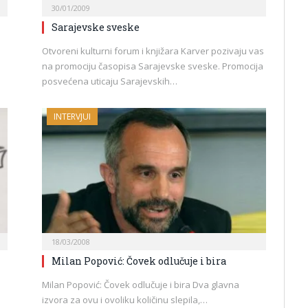
30/01/2009
Sarajevske sveske
Otvoreni kulturni forum i knjižara Karver pozivaju vas
na promociju časopisa Sarajevske sveske. Promocija
posvećena uticaju Sarajevskih…
INTERVJUI
18/03/2008
Milan Popović: Čovek odlučuje i bira
Milan Popović: Čovek odlučuje i bira Dva glavna
izvora za ovu i ovoliku količinu slepila,…