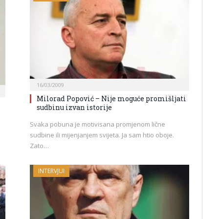
16/03/2009
Milorad Popović – Nije moguće promišljati
sudbinu izvan istorije
Svaka pobuna je motivisana promjenom lične
sudbine ili mijenjanjem svijeta. Ja sam htio oboje.
Zato…
INTERVJUI