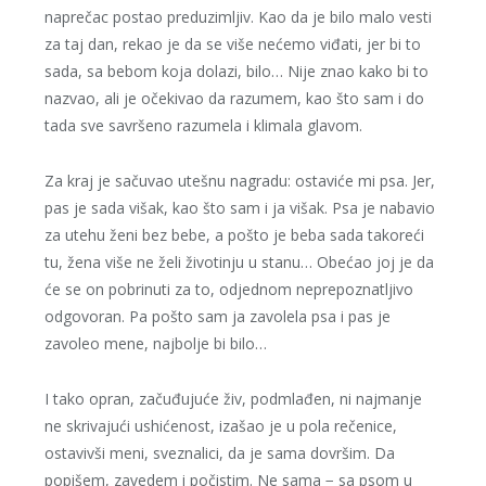
naprečac postao preduzimljiv. Kao da je bilo malo vesti
za taj dan, rekao je da se više nećemo viđati, jer bi to
sada, sa bebom koja dolazi, bilo… Nije znao kako bi to
nazvao, ali je očekivao da razumem, kao što sam i do
tada sve savršeno razumela i klimala glavom.
Za kraj je sačuvao utešnu nagradu: ostaviće mi psa. Jer,
pas je sada višak, kao što sam i ja višak. Psa je nabavio
za utehu ženi bez bebe, a pošto je beba sada takoreći
tu, žena više ne želi životinju u stanu… Obećao joj je da
će se on pobrinuti za to, odjednom neprepoznatljivo
odgovoran. Pa pošto sam ja zavolela psa i pas je
zavoleo mene, najbolje bi bilo…
I tako opran, začuđujuće živ, podmlađen, ni najmanje
ne skrivajući ushićenost, izašao je u pola rečenice,
ostavivši meni, sveznalici, da je sama dovršim. Da
popišem, zavedem i počistim. Ne sama − sa psom u