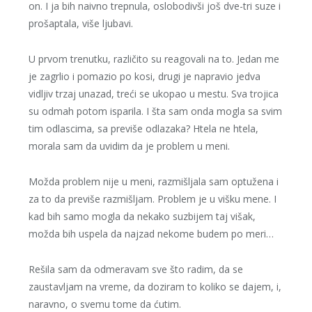
on. I ja bih naivno trepnula, oslobodivši još dve-tri suze i
prošaptala, više ljubavi.
U prvom trenutku, različito su reagovali na to. Jedan me
je zagrlio i pomazio po kosi, drugi je napravio jedva
vidljiv trzaj unazad, treći se ukopao u mestu. Sva trojica
su odmah potom isparila. I šta sam onda mogla sa svim
tim odlascima, sa previše odlazaka? Htela ne htela,
morala sam da uvidim da je problem u meni.
Možda problem nije u meni, razmišljala sam optužena i
za to da previše razmišljam. Problem je u višku mene. I
kad bih samo mogla da nekako suzbijem taj višak,
možda bih uspela da najzad nekome budem po meri…
Rešila sam da odmeravam sve što radim, da se
zaustavljam na vreme, da doziram to koliko se dajem, i,
naravno, o svemu tome da ćutim.