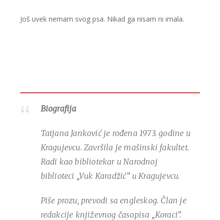
Još uvek nemam svog psa. Nikad ga nisam ni imala.
Biografija
Tatjana Janković je rođena 1973. godine u
Kragujevcu. Završila je mašinski fakultet.
Radi kao bibliotekar u Narodnoj
biblioteci „Vuk Karadžić” u Kragujevcu.
Piše prozu, prevodi sa engleskog. Član je
redakcije književnog časopisa „Koraci”.