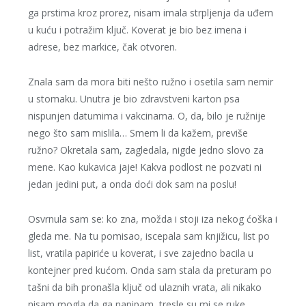
ga prstima kroz prorez, nisam imala strpljenja da uđem
u kuću i potražim ključ. Koverat je bio bez imena i
adrese, bez markice, čak otvoren.
Znala sam da mora biti nešto ružno i osetila sam nemir
u stomaku. Unutra je bio zdravstveni karton psa
nispunjen datumima i vakcinama. O, da, bilo je ružnije
nego što sam mislila… Smem li da kažem, previše
ružno? Okretala sam, zagledala, nigde jedno slovo za
mene. Kao kukavica jaje! Kakva podlost ne pozvati ni
jedan jedini put, a onda doći dok sam na poslu!
Osvrnula sam se: ko zna, možda i stoji iza nekog ćoška i
gleda me. Na tu pomisao, iscepala sam knjižicu, list po
list, vratila papiriće u koverat, i sve zajedno bacila u
kontejner pred kućom. Onda sam stala da preturam po
tašni da bih pronašla ključ od ulaznih vrata, ali nikako
nisam mogla da ga napipam, tresle su mi se ruke.