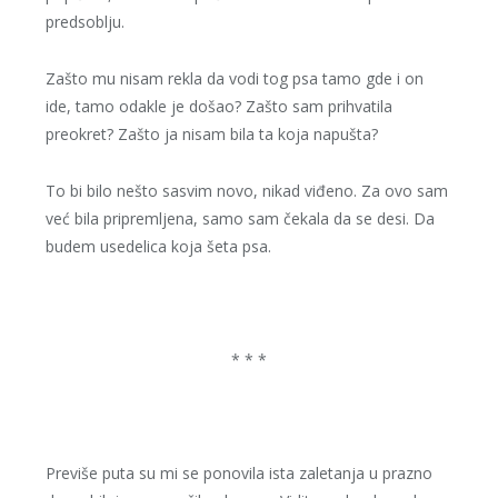
predsoblju.
Zašto mu nisam rekla da vodi tog psa tamo gde i on
ide, tamo odakle je došao? Zašto sam prihvatila
preokret? Zašto ja nisam bila ta koja napušta?
To bi bilo nešto sasvim novo, nikad viđeno. Za ovo sam
već bila pripremljena, samo sam čekala da se desi. Da
budem usedelica koja šeta psa.
* * *
Previše puta su mi se ponovila ista zaletanja u prazno