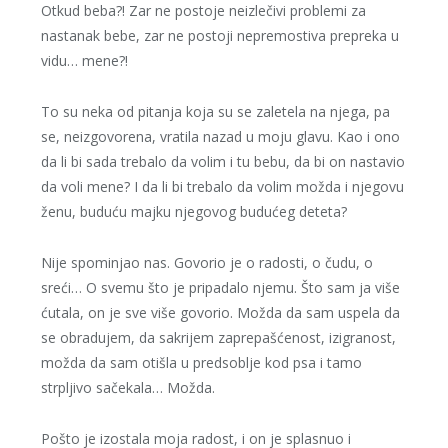
Otkud beba?! Zar ne postoje neizlečivi problemi za
nastanak bebe, zar ne postoji nepremostiva prepreka u
vidu… mene?!
To su neka od pitanja koja su se zaletela na njega, pa
se, neizgovorena, vratila nazad u moju glavu. Kao i ono
da li bi sada trebalo da volim i tu bebu, da bi on nastavio
da voli mene? I da li bi trebalo da volim možda i njegovu
ženu, buduću majku njegovog budućeg deteta?
Nije spominjao nas. Govorio je o radosti, o čudu, o
sreći… O svemu što je pripadalo njemu. Što sam ja više
ćutala, on je sve više govorio. Možda da sam uspela da
se obradujem, da sakrijem zaprepašćenost, izigranost,
možda da sam otišla u predsoblje kod psa i tamo
strpljivo sačekala… Možda.
Pošto je izostala moja radost, i on je splasnuo i