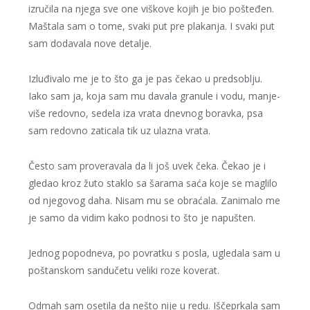
izručila na njega sve one viškove kojih je bio pošteđen.
Maštala sam o tome, svaki put pre plakanja. I svaki put
sam dodavala nove detalje.
Izluđivalo me je to što ga je pas čekao u predsoblju.
Iako sam ja, koja sam mu davala granule i vodu, manje-
više redovno, sedela iza vrata dnevnog boravka, psa
sam redovno zaticala tik uz ulazna vrata.
Često sam proveravala da li još uvek čeka. Čekao je i
gledao kroz žuto staklo sa šarama saća koje se maglilo
od njegovog daha. Nisam mu se obraćala. Zanimalo me
je samo da vidim kako podnosi to što je napušten.
Jednog popodneva, po povratku s posla, ugledala sam u
poštanskom sandučetu veliki roze koverat.
Odmah sam osetila da nešto nije u redu. Iščeprkala sam