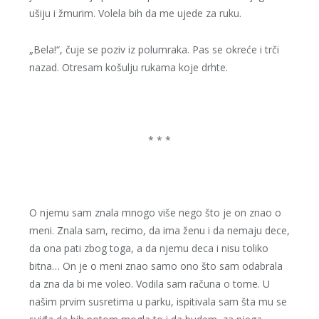
ušiju i žmurim. Volela bih da me ujede za ruku.
„Bela!“, čuje se poziv iz polumraka. Pas se okreće i trči
nazad. Otresam košulju rukama koje drhte.
* * *
O njemu sam znala mnogo više nego što je on znao o
meni. Znala sam, recimo, da ima ženu i da nemaju dece,
da ona pati zbog toga, a da njemu deca i nisu toliko
bitna… On je o meni znao samo ono što sam odabrala
da zna da bi me voleo. Vodila sam računa o tome. U
našim prvim susretima u parku, ispitivala sam šta mu se