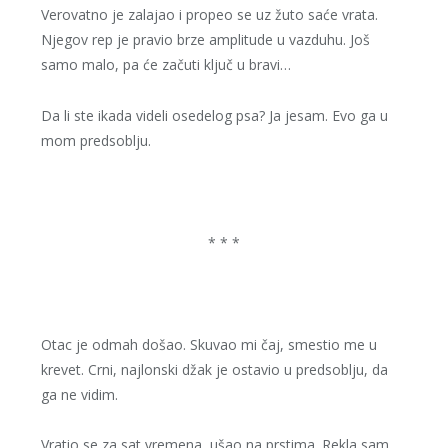
Verovatno je zalajao i propeo se uz žuto saće vrata.
Njegov rep je pravio brze amplitude u vazduhu. Još
samo malo, pa će začuti ključ u bravi…
Da li ste ikada videli osedelog psa? Ja jesam. Evo ga u
mom predsoblju.
* * *
Otac je odmah došao. Skuvao mi čaj, smestio me u
krevet. Crni, najlonski džak je ostavio u predsoblju, da
ga ne vidim.
Vratio se za sat vremena, ušao na prstima. Rekla sam