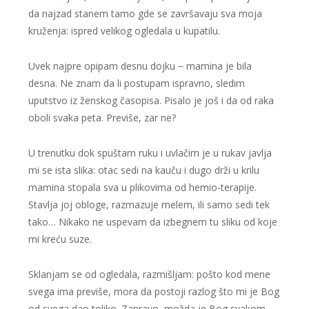
da najzad stanem tamo gde se završavaju sva moja
kruženja: ispred velikog ogledala u kupatilu.
Uvek najpre opipam desnu dojku − mamina je bila
desna. Ne znam da li postupam ispravno, sledim
uputstvo iz ženskog časopisa. Pisalo je još i da od raka
oboli svaka peta. Previše, zar ne?
U trenutku dok spuštam ruku i uvlačim je u rukav javlja
mi se ista slika: otac sedi na kauču i dugo drži u krilu
mamina stopala sva u plikovima od hemio-terapije.
Stavlja joj obloge, razmazuje melem, ili samo sedi tek
tako… Nikako ne uspevam da izbegnem tu sliku od koje
mi kreću suze.
Sklanjam se od ogledala, razmišljam: pošto kod mene
svega ima previše, mora da postoji razlog što mi je Bog
od svega dao toliko. Zapravo, možda je Bog svakom