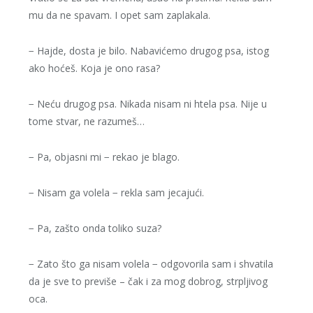
mu da ne spavam. I opet sam zaplakala.
− Hajde, dosta je bilo. Nabavićemo drugog psa, istog
ako hoćeš. Koja je ono rasa?
− Neću drugog psa. Nikada nisam ni htela psa. Nije u
tome stvar, ne razumeš…
− Pa, objasni mi − rekao je blago.
− Nisam ga volela − rekla sam jecajući.
− Pa, zašto onda toliko suza?
− Zato što ga nisam volela − odgovorila sam i shvatila
da je sve to previše – čak i za mog dobrog, strpljivog
oca.