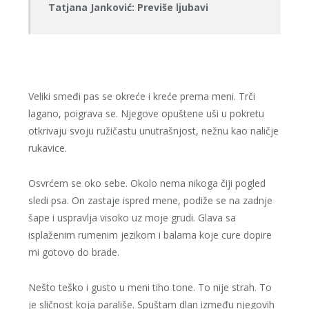
Tatjana Janković: Previše ljubavi
Veliki smeđi pas se okreće i kreće prema meni. Trči
lagano, poigrava se. Njegove opuštene uši u pokretu
otkrivaju svoju ružičastu unutrašnjost, nežnu kao naličje
rukavice.
Osvrćem se oko sebe. Okolo nema nikoga čiji pogled
sledi psa. On zastaje ispred mene, podiže se na zadnje
šape i uspravlja visoko uz moje grudi. Glava sa
isplaženim rumenim jezikom i balama koje cure dopire
mi gotovo do brade.
Nešto teško i gusto u meni tiho tone. To nije strah. To
je sličnost koja parališe. Spuštam dlan između njegovih