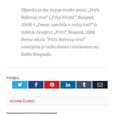
Objavila je dve knjige kratke proze: „Priča
Babinog sina” („Filip Višnjić”, Beograd,
2008) i „Danas sam bila u našoj kući” (u
izdanju časopisa „Priča”, Beograd, 2016).
Prema tekstu “Priča Babinog sina”
snimljena je radio drama i emitovana na
Radio Beogradu.
PODIJELI.
Twitter
Facebook
Pinterest
LinkedIn
Tumblr
Emai
VEZANI
ČLANCI