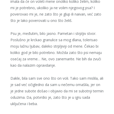
imala da će on voleti mene onoliko koliko želim, koliko
mi je potrebno, ukoliko ja ne volim njegovog psa? I
poverovao mi je, ne zato što je glup ili naivan, već zato
što je lako poverovati u ono što želiš.
Psu je, međutim, bilo jasno. Pametan i strpljiv stvor.
Poslušno je krckao granulice sa mog dlana, tolerisao
moju lažnu ljubav, daleko strpljiviji od mene. Čekao bi
koliko god je bilo potrebno. Možda zato što psi nemaju
osećaj za vreme… Ne, ovo zanemarite. Ne bih da zvuči
kao da nalazim opravdanje.
Dakle, bila sam sve ono što on voli. Tako sam mislila, ali
je sad već očigledno da sam u nečemu omašila, jer on
je jedne subote došao i objavio da mi se subotnji termin
oduzima. Da, potvrdio je, zato što je u igru sada
uključena i beba.