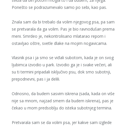
sviđa da bih potom mogla to i da budem, za njega.
Ponešto se podrazumevalo samo po sebi, kao pas.
Znala sam da bi trebalo da volim njegovog psa, pa sam
se pretvarala da ga volim. Pas je bio ravnodušan prema
meni. Smrdeo je, nekontrolisano mlatarao repom i
ostavljao oštre, svetle dlake na mojim nogavicama.
Vlasnik psa i ja smo se viđali subotom, kada je on svog
ljubimca izvodio u park. Izvodio ga je i svake večeri, ali
su ti termini pripadali isključivo psu, dok smo subotnji,
prepodnevni, pas i ja delili.
Odnosno, da budem sasvim iskrena (sada, kada on više
nije sa mnom, najzad smem da budem iskrena), pas je
čekao u mom predsoblju do isteka subotnjeg termina.
Pretvarala sam se da volim psa, jer kakve sam izglede