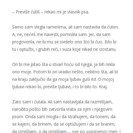
– Previše ćutiš – rekao mi je vlasnik psa.
Samo sam slegla ramenima, ali sam nastavila da ćutim.
A, ne, nećeš me navesti, pomislila sam. Jer, da sam
progovorila, ne bi mu se svidelo ono što bi čuo. Bilo bi
tu i optužbi, i grubih reči, i suza koje nikad ne izostanu.
On bi me pitao šta u stvari hoću od njega, ja bih rekla
ono moje. Potom bi on uradio nešto, nebitno šta, ali bi
na kraju zaključio da ga moja ljubav guši itd. O mojoj
ljubavi rekao bi, previše ljubavi, i to bi bilo to. Kraj.
Zato sam i ćutala. Ali sam nastavljala da razmišljam,
naročito pošto bih zatvorila vrata za njim i njegovim
psom. Onda sam mogla i da strahujem, da tonem, da
se kajem, da brinem, da se optužujem i da se branim,
da izmišljam, o da izmišljam…, sve po sopstvenoj meri. I