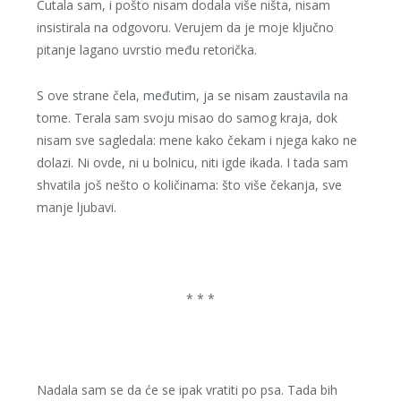
Ćutala sam, i pošto nisam dodala više ništa, nisam
insistirala na odgovoru. Verujem da je moje ključno
pitanje lagano uvrstio među retorička.
S ove strane čela, međutim, ja se nisam zaustavila na
tome. Terala sam svoju misao do samog kraja, dok
nisam sve sagledala: mene kako čekam i njega kako ne
dolazi. Ni ovde, ni u bolnicu, niti igde ikada. I tada sam
shvatila još nešto o količinama: što više čekanja, sve
manje ljubavi.
* * *
Nadala sam se da će se ipak vratiti po psa. Tada bih