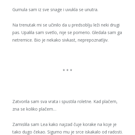
Gurnula sam iz sve snage i uvukla se unutra.
Na trenutak mi se učinilo da u predsoblju leži neki drugi
pas. Upalila sam svetlo, nije se pomerio. Gledala sam ga
netremice. Bio je nekako sivkast, neprepoznatljiv.
* * *
Zatvorila sam sva vrata i spustila roletne. Kad plačem,
zna se koliko plačem…
Zamislila sam Lea kako najzad čuje korake na koje je
tako dugo čekao. Sigurno mu je srce iskakalo od radosti.