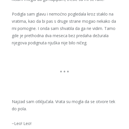
Podigla sam glavu i nemoćno pogledala kroz staklo na
vratima, kao da bi pas s druge strane mogao nekako da
mi pomogne. I onda sam shvatila da ga ne vidim. Tamo
gde je prethodna dva meseca bez predaha dežurala
njegova podignuta njuška nije bilo ničeg.
* * *
Najzad sam otključala. Vrata su mogla da se otvore tek
do pola.
−Leo! Leo!