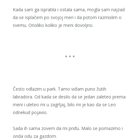
Kada sam ga ispratila i ostala sama, mogla sam najzad
da se isplačem po svojoj meri i da potom razmislim o
svemu. Onoliko koliko je meni dovoljno.
* * *
Često odlazim u park. Tamo viđam puno žutih
labradora. Od kada se desilo da se jedan zaleteo prema
meni i uleteo mi u zagrljaj, bilo mi je kao da se Leo
odnekud pojavio.
Sada ih sama zovem da mi priđu. Malo se pomazimo i
onda odu za gazdom.