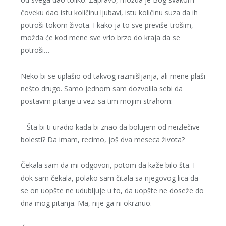
čoveku dao istu količinu ljubavi, istu količinu suza da ih
potroši tokom života. I kako ja to sve previše trošim,
možda će kod mene sve vrlo brzo do kraja da se
potroši…
Neko bi se uplašio od takvog razmišljanja, ali mene plaši
nešto drugo. Samo jednom sam dozvolila sebi da
postavim pitanje u vezi sa tim mojim strahom:
– Šta bi ti uradio kada bi znao da bolujem od neizlečive
bolesti? Da imam, recimo, još dva meseca života?
Čekala sam da mi odgovori, potom da kaže bilo šta. I
dok sam čekala, polako sam čitala sa njegovog lica da
se on uopšte ne udubljuje u to, da uopšte ne doseže do
dna mog pitanja. Ma, nije ga ni okrznuo.