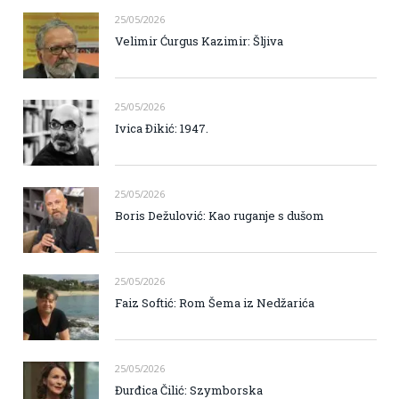
25/05/2026
Velimir Ćurgus Kazimir: Šljiva
25/05/2026
Ivica Đikić: 1947.
25/05/2026
Boris Dežulović: Kao ruganje s dušom
25/05/2026
Faiz Softić: Rom Šema iz Nedžarića
25/05/2026
Đurđica Čilić: Szymborska