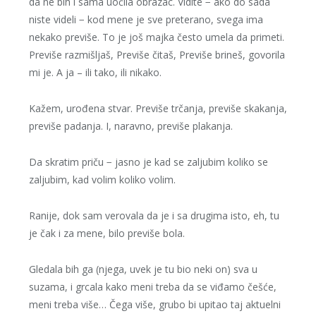
da ne bih i sama uočila obrazac. Vidite − ako do sada
niste videli − kod mene je sve preterano, svega ima
nekako previše. To je još majka često umela da primeti.
Previše razmišljaš, Previše čitaš, Previše brineš, govorila
mi je. A ja – ili tako, ili nikako.
Kažem, urođena stvar. Previše trčanja, previše skakanja,
previše padanja. I, naravno, previše plakanja.
Da skratim priču − jasno je kad se zaljubim koliko se
zaljubim, kad volim koliko volim.
Ranije, dok sam verovala da je i sa drugima isto, eh, tu
je čak i za mene, bilo previše bola.
Gledala bih ga (njega, uvek je tu bio neki on) sva u
suzama, i grcala kako meni treba da se viđamo češće,
meni treba više… Čega više, grubo bi upitao taj aktuelni