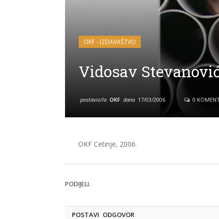
OKF - IZDAVAŠTVO
Vidosav Stevanovi
postavio/la
OKF
dana
17/03/2006
0 KOMENT
OKF Cetinje, 2006.
PODIJELI.
POSTAVI ODGOVOR