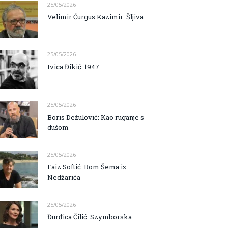
25/05/2026
Velimir Ćurgus Kazimir: Šljiva
25/05/2026
Ivica Đikić: 1947.
25/05/2026
Boris Dežulović: Kao ruganje s
dušom
25/05/2026
Faiz Softić: Rom Šema iz
Nedžarića
25/05/2026
Đurđica Čilić: Szymborska