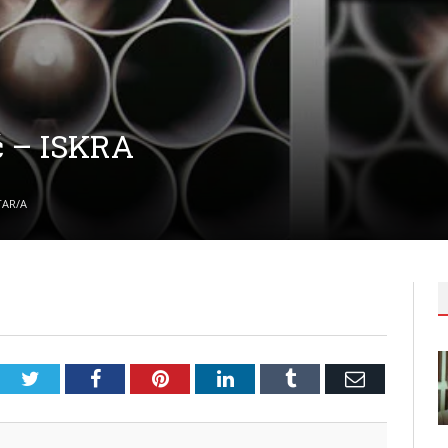
ć – ISKRA
AR/A
Twitter
Facebook
Pinterest
LinkedIn
Tumblr
Email