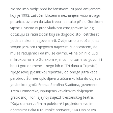
Ne stojimo ovdje pred božanstvom. Ni pred artiljercem
koji je 1992. zaštićen blaženim neznanjem vršio istragu
poturica, uvjeren da tako treba i da tako piše u Gorskom
vijencu. Nismo ni pred vladikom crnogorskim kojeg
optužuju za ratni zločin koji se dogodio sto i četrdeset
godina nakon njegove smrti. Ovdje smo u suočenju sa
svojim jezikom i njegovim najvećim čudotvorcem, da
mu se radujemo i da mu se divimo. Ali ne bih ni o Luči
mikrokozma ni o Gorskom vijencu – o tome su govorili i
bolji i gori od mene – nego bih o “Tri dana u Trijestu”,
Njegoševoj pjesničkoj reportaži, od onoga jutra kada
parobrod Štirmer uplovljava u tršćansku luku do objeda i
gozbe kod grofa Franza Serafina Stadiona, guvernera
Trsta i Primorske, ispunjenih kavalirskim divljenjem
gracioznoj Flori, sjajnoj zvijezdi trestanskog teatra,
“Koja odmah zefirnim poletom/ I pogledom svojim
očaranim/ Paka u raj može pretvoriti,/ Ka Danica iza