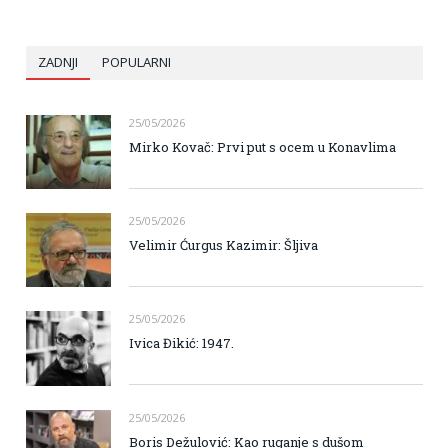
ZADNJI
POPULARNI
25/05/2026
Mirko Kovač: Prvi put s ocem u Konavlima
25/05/2026
Velimir Ćurgus Kazimir: Šljiva
25/05/2026
Ivica Đikić: 1947.
25/05/2026
Boris Dežulović: Kao ruganje s dušom