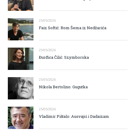
25/05/2026
Faiz Softić: Rom Šema iz Nedžarića
25/05/2026
Đurđica Čilić: Szymborska
25/05/2026
Nikola Bertolino: Gugutka
25/05/2026
Vladimir Pištalo: Ausvajsi i Dadaizam