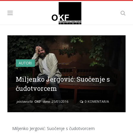
AUTORI
Miljenko Jergović: Suočenje s
čudotvorcem
postavio/la
OKF
dana
25/01/2016
0 KOMENTAR/A
Miljenko Jergović: Suočenje s čudotvorcem