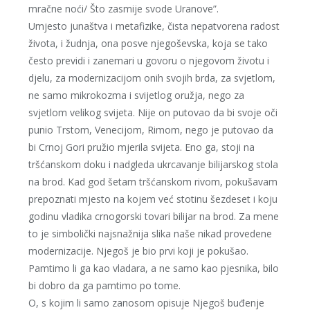
mračne noći/ Što zasmije svode Uranove”.
Umjesto junaštva i metafizike, čista nepatvorena radost
života, i žudnja, ona posve njegoševska, koja se tako
često previdi i zanemari u govoru o njegovom životu i
djelu, za modernizacijom onih svojih brda, za svjetlom,
ne samo mikrokozma i svijetlog oružja, nego za
svjetlom velikog svijeta. Nije on putovao da bi svoje oči
punio Trstom, Venecijom, Rimom, nego je putovao da
bi Crnoj Gori pružio mjerila svijeta. Eno ga, stoji na
tršćanskom doku i nadgleda ukrcavanje bilijarskog stola
na brod. Kad god šetam tršćanskom rivom, pokušavam
prepoznati mjesto na kojem već stotinu šezdeset i koju
godinu vladika crnogorski tovari bilijar na brod. Za mene
to je simbolički najsnažnija slika naše nikad provedene
modernizacije. Njegoš je bio prvi koji je pokušao.
Pamtimo li ga kao vladara, a ne samo kao pjesnika, bilo
bi dobro da ga pamtimo po tome.
O, s kojim li samo zanosom opisuje Njegoš buđenje