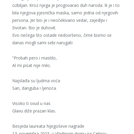
ozbiljan. Kroz njega je progovarao duh naroda. Ili je i to
bila njegova pjesnička maska, samo jedna od njegovih
persona. Jer bio je i neočekivano vedar, zajedljiv i
životan. Bio je duhovit.
Evo nečega što ostade nedovršeno, čime bismo se
danas mogli sami sebi narugati:
“Probah pero i mastilo,
Al mi pisat nije milo.
Najslađa su ljudma voća
San, danguba i ljenoća.
Visoko ti svud u nas
Glavu diže prazan klas.
Besjeda laureata Njegoševe nagrade
13. novembra 2015. u Vladinom domu na Cetinju