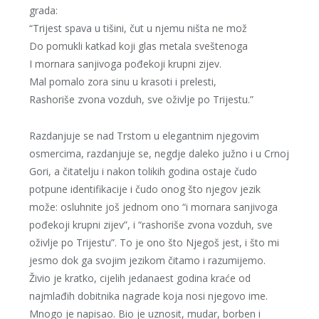
grada:
“Trijest spava u tišini, čut u njemu ništa ne mož
Do pomukli katkad koji glas metala sveštenoga
I mornara sanjivoga pođekoji krupni zijev.
Mal pomalo zora sinu u krasoti i prelesti,
Rashoriše zvona vozduh, sve oživlje po Trijestu.”
Razdanjuje se nad Trstom u elegantnim njegovim
osmercima, razdanjuje se, negdje daleko južno i u Crnoj
Gori, a čitatelju i nakon tolikih godina ostaje čudo
potpune identifikacije i čudo onog što njegov jezik
može: osluhnite još jednom ono “i mornara sanjivoga
pođekoji krupni zijev”, i “rashoriše zvona vozduh, sve
oživlje po Trijestu”. To je ono što Njegoš jest, i što mi
jesmo dok ga svojim jezikom čitamo i razumijemo.
Živio je kratko, cijelih jedanaest godina kraće od
najmlađih dobitnika nagrade koja nosi njegovo ime.
Mnogo je napisao. Bio je uznosit, mudar, borben i